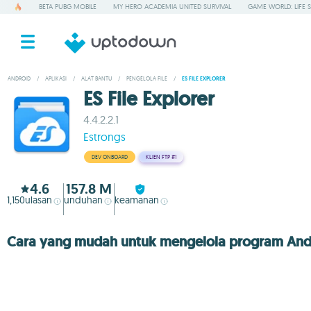
BETA PUBG MOBILE
MY HERO ACADEMIA UNITED SURVIVAL
GAME WORLD: LIFE 
ANDROID
/
APLIKASI
/
ALAT BANTU
/
PENGELOLA FILE
/
ES FILE EXPLORER
ES File Explorer
4.4.2.2.1
Estrongs
DEV ONBOARD
KLIEN FTP
#1
4.6
157.8 M
1,150
ulasan
unduhan
keamanan
Cara yang mudah untuk mengelola program An