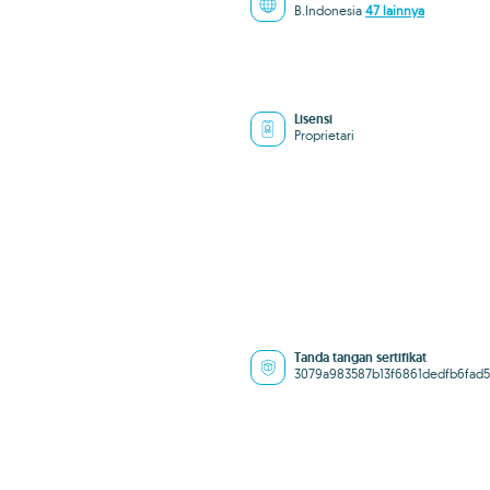
B.Indonesia
47 lainnya
Lisensi
Proprietari
Tanda tangan sertifikat
3079a983587b13f6861dedfb6fad