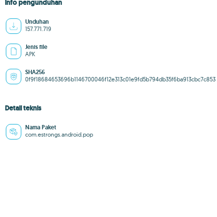
info pengunduhan
Unduhan
157.771.719
Jenis file
APK
SHA256
0f9f18684653696b1146700046f12e313c01e9fd5b794db35f6ba913cbc7c853
Detail teknis
Nama Paket
com.estrongs.android.pop