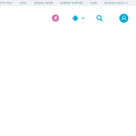
WITH YOU
WINK
SEGERA HADIR
SUBWAY SURFERS
KWAI
APLIKASI LOKAL AI