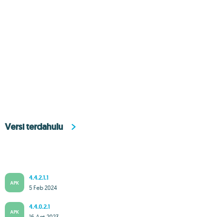
Versi terdahulu
4.4.2.1.1
APK
5 Feb 2024
4.4.0.2.1
APK
16 Agt 2023