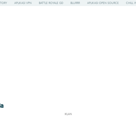
STORY
APLIKASI VPN
BATTLE ROYALE GD
BLURRR
APLIKASI OPEN SOURCE
CHILL 
da
IKLAN